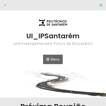
Skip to content
UI_IPSantarém
[:pt]Investigamos pelo Futuro da Educação[:]
Menu