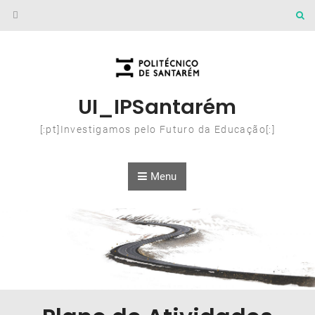
Skip to content
UI_IPSantarém
[:pt]Investigamos pelo Futuro da Educação[:]
Menu